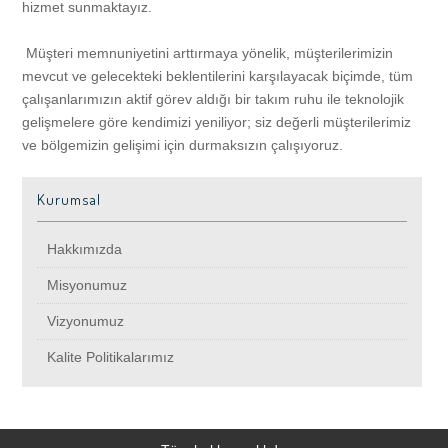
Misyonumuz
Fide Dikim Tavsiyeleri
Ürünler
hizmet sunmaktayız.
Müşteri memnuniyetini arttırmaya yönelik, müşterilerimizin
Vizyonumuz
Sebze Gübreleme Tavsiyeleri
Sebze ve Yem Bitki Tohumları
Bayiliklerimiz
mevcut ve gelecekteki beklentilerini karşılayacak biçimde, tüm
çalışanlarımızın aktif görev aldığı bir takım ruhu ile teknolojik
gelişmelere göre kendimizi yeniliyor; siz değerli müşterilerimiz
Kalite Politikalarımız
Fungal ve Bakteriyel Hastalıklardan Bazıları
Sebze Fidesi / Meyve Fidanı
Resim Galerisi
ve bölgemizin gelişimi için durmaksızın çalışıyoruz.
Sebze Zararlıları ve Mücadelesi
Tarım Alet Ekipman Grubu
İ.K.
Kurumsal
Sebzelerde Virüs
Organik ve Kimyasal İlaçlar Gübreler
İletişim
Hakkımızda
Misyonumuz
Neden AŞILI Fide ?
damla sulama malzemeleri
Vizyonumuz
Kalite Politikalarımız