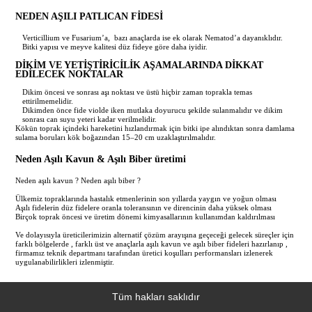
NEDEN AŞILI PATLICAN FİDESİ
Verticillium ve Fusarium’a, bazı anaçlarda ise ek olarak Nematod’a dayanıklıdır.
Bitki yapısı ve meyve kalitesi düz fideye göre daha iyidir.
DİKİM VE YETİŞTİRİCİLİK AŞAMALARINDA DİKKAT
EDİLECEK NOKTALAR
Dikim öncesi ve sonrası aşı noktası ve üstü hiçbir zaman toprakla temas
ettirilmemelidir.
Dikimden önce fide violde iken mutlaka doyurucu şekilde sulanmalıdır ve dikim
sonrası can suyu yeteri kadar verilmelidir.
Kökün toprak içindeki hareketini hızlandırmak için bitki ipe alındıktan sonra damlama
sulama boruları kök boğazından 15–20 cm uzaklaştırılmalıdır.
Neden Aşılı Kavun & Aşılı Biber üretimi
Neden aşılı kavun ? Neden aşılı biber ?
Ülkemiz topraklarında hastalık etmenlerinin son yıllarda yaygın ve yoğun olması
Aşılı fidelerin düz fidelere oranla toleransının ve direncinin daha yüksek olması
Birçok toprak öncesi ve üretim dönemi kimyasallarının kullanımdan kaldırılması
Ve dolayısıyla üreticilerimizin alternatif çözüm arayışına geçeceği gelecek süreçler için
farklı bölgelerde , farklı üst ve anaçlarla aşılı kavun ve aşılı biber fideleri hazırlanıp ,
firmamız teknik departmanı tarafından üretici koşulları performansları izlenerek
uygulanabilirlikleri izlenmiştir.
Tüm hakları saklıdır