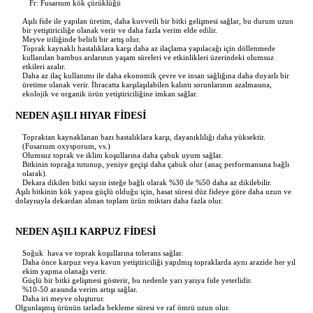
Misyonumuz
Fide Dikim Tavsiyeleri
Ürünler
Fr: Fusarıum kök çürüklüğü
Aşılı fide ile yapılan üretim, daha kuvvetli bir bitki gelişmesi sağlar, bu durum uzun
bir yetiştiriciliğe olanak verir ve daha fazla verim elde edilir.
Meyve iriliğinde belirli bir artış olur.
Vizyonumuz
Sebze Gübreleme Tavsiyeleri
Sebze ve Yem Bitki Tohumları
Bayiliklerimiz
Toprak kaynaklı hastalıklara karşı daha az ilaçlama yapılacağı için döllenmede
kullanılan bambus arılarının yaşam süreleri ve etkinlikleri üzerindeki olumsuz
etkileri azalır.
Daha az ilaç kullanımı ile daha ekonomik çevre ve insan sağlığına daha duyarlı bir
üretime olanak verir. İhracatta karşılaşılabilen kalıntı sorunlarının azalmasına,
Kalite Politikalarımız
Fungal ve Bakteriyel Hastalıklardan Bazıları
Sebze Fidesi / Meyve Fidanı
Resim Galerisi
ekolojik ve organik ürün yetiştiriciliğine imkan sağlar.
NEDEN AŞILI HIYAR FİDESİ
Sebze Zararlıları ve Mücadelesi
Tarım Alet Ekipman Grubu
İ.K.
Topraktan kaynaklanan bazı hastalıklara karşı, dayanıklılığı daha yüksektir.
(Fusarıum oxysporum, vs.)
Olumsuz toprak ve iklim koşullarına daha çabuk uyum sağlar.
Bitkinin toprağa tutunup, yeniye geçişi daha çabuk olur (anaç performansına bağlı
Sebzelerde Virüs
Organik ve Kimyasal İlaçlar Gübreler
İletişim
olarak).
Dekara dikilen bitki sayısı isteğe bağlı olarak %30 ile %50 daha az dikilebilir.
Aşılı bitkinin kök yapısı güçlü olduğu için, hasat süresi düz fideye göre daha uzun ve
dolayısıyla dekardan alınan toplam ürün miktarı daha fazla olur.
Neden AŞILI Fide ?
damla sulama malzemeleri
NEDEN AŞILI KARPUZ FİDESİ
Soğuk hava ve toprak koşullarına tolerans sağlar.
Daha önce karpuz veya kavun yetiştiriciliği yapılmış topraklarda aynı arazide her yıl
ekim yapma olanağı verir.
Güçlü bir bitki gelişmesi gösterir, bu nedenle yarı yarıya fide yeterlidir.
%10-50 arasında verim artışı sağlar.
Daha iri meyve oluşturur.
Olgunlaşmış ürünün tarlada bekleme süresi ve raf ömrü uzun olur.