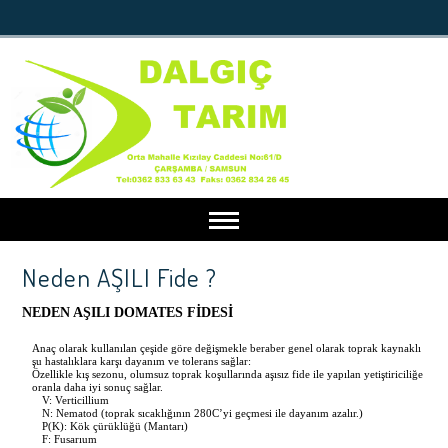
Neden AŞILI Fide ?
Anasayfa
NEDEN AŞILI DOMATES FİDESİ
Kurumsal
Anaç olarak kullanılan çeşide göre değişmekle beraber genel olarak toprak kaynaklı
şu hastalıklara karşı dayanım ve tolerans sağlar:
Öz
ellikle kış sezonu, olumsuz toprak koşullarında aşısız fide ile yapılan yetiştiriciliğe
oranla daha iyi sonuç sağlar.
Hakkımızda
Faydalı Bilgiler
V: Verticillium
N: Nematod (toprak sıcaklığının 280C’yi geçmesi ile dayanım azalır.)
P(K): Kök çürüklüğü (Mantarı)
F: Fusarıum